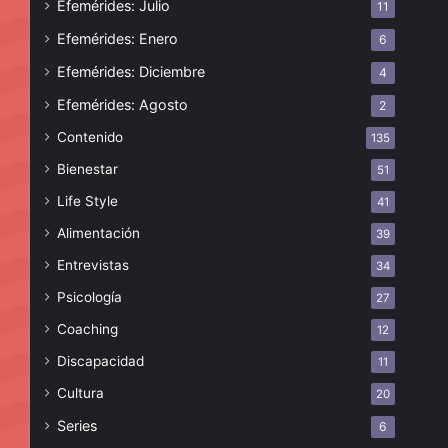
Efemérides: Julio
11
Efemérides: Enero
6
Efemérides: Diciembre
4
Efemérides: Agosto
2
Contenido
135
Bienestar
51
Life Style
41
Alimentación
39
Entrevistas
34
Psicología
27
Coaching
12
Discapacidad
11
Cultura
20
Series
6