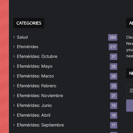
CATEGORIES
A
Salud
Cle
389
New
Efemérides
217
you
nee
Efemérides: Octubre
37
Efemérides: Mayo
28
N
Efemérides: Marzo
28
Efemérides: Febrero
25
Esc
tu
Efemérides: Noviembre
21
cor
Efemérides: Junio
19
ele
Efemérides: Abril
18
Efemérides: Septiembre
17