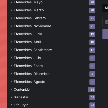
Efemérides: Mayo
28
N
Efemérides: Marzo
28
Efemérides: Febrero
25
Esc
tu
Efemérides: Noviembre
21
cor
Efemérides: Junio
19
ele
Efemérides: Abril
18
Efemérides: Septiembre
17
Efemérides: Julio
11
Efemérides: Enero
6
Efemérides: Diciembre
4
Efemérides: Agosto
2
Contenido
135
Bienestar
51
Life Style
41