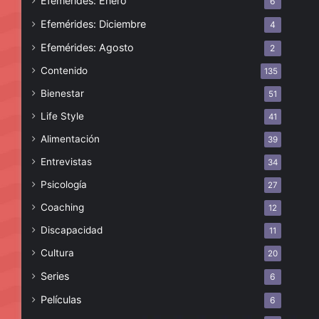
Efemérides: Enero
6
Efemérides: Diciembre
4
Efemérides: Agosto
2
Contenido
135
Bienestar
51
Life Style
41
Alimentación
39
Entrevistas
34
Psicología
27
Coaching
12
Discapacidad
11
Cultura
20
Series
6
Películas
6