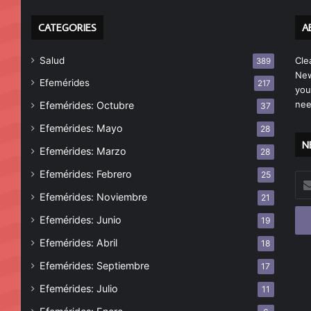
CATEGORIES
A
Salud
Cle
389
New
Efemérides
217
you
nee
Efemérides: Octubre
37
Efemérides: Mayo
28
N
Efemérides: Marzo
28
Efemérides: Febrero
25
Esc
tu
Efemérides: Noviembre
21
cor
Efemérides: Junio
19
ele
Efemérides: Abril
18
Efemérides: Septiembre
17
Efemérides: Julio
11