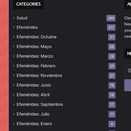
CATEGORIES
A
Salud
Cle
389
New
Efemérides
217
you
nee
Efemérides: Octubre
37
Efemérides: Mayo
28
N
Efemérides: Marzo
28
Efemérides: Febrero
25
Esc
tu
Efemérides: Noviembre
21
cor
Efemérides: Junio
19
ele
Efemérides: Abril
18
Efemérides: Septiembre
17
Efemérides: Julio
11
Efemérides: Enero
6