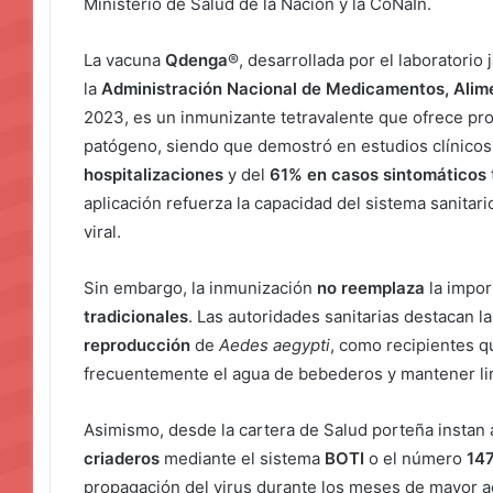
Ministerio de Salud de la Nación y la CoNaIn.
La vacuna
Qdenga
®, desarrollada por el laboratorio
la
Administración Nacional de Medicamentos, Ali
2023, es un inmunizante tetravalente que ofrece pro
patógeno, siendo que demostró en estudios clínico
hospitalizaciones
y del
61% en casos sintomáticos
aplicación refuerza la capacidad del sistema sanitar
viral.
Sin embargo, la inmunización
no reemplaza
la impor
tradicionales
. Las autoridades sanitarias destacan l
reproducción
de
Aedes aegypti
, como recipientes 
frecuentemente el agua de bebederos y mantener lim
Asimismo, desde la cartera de Salud porteña instan 
criaderos
mediante el sistema
BOTI
o el número
14
propagación del virus durante los meses de mayor ac