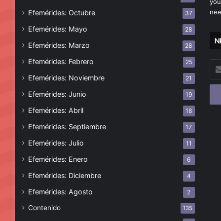
you
nee
Efemérides: Octubre
37
Efemérides: Mayo
28
N
Efemérides: Marzo
28
Efemérides: Febrero
25
Esc
tu
Efemérides: Noviembre
21
cor
Efemérides: Junio
19
ele
Efemérides: Abril
18
Efemérides: Septiembre
17
Efemérides: Julio
11
Efemérides: Enero
6
Efemérides: Diciembre
4
Efemérides: Agosto
2
Contenido
135