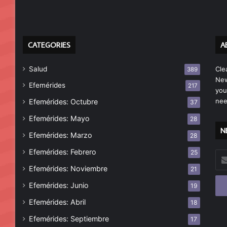
CATEGORIES
A
Salud
Cle
389
New
Efemérides
217
you
nee
Efemérides: Octubre
37
Efemérides: Mayo
28
N
Efemérides: Marzo
28
Efemérides: Febrero
25
Esc
tu
Efemérides: Noviembre
21
cor
Efemérides: Junio
19
ele
Efemérides: Abril
18
Efemérides: Septiembre
17