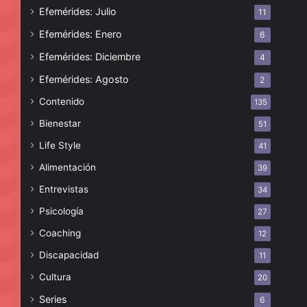
Efemérides: Julio
11
Efemérides: Enero
6
Efemérides: Diciembre
4
Efemérides: Agosto
2
Contenido
135
Bienestar
51
Life Style
41
Alimentación
39
Entrevistas
34
Psicología
27
Coaching
12
Discapacidad
11
Cultura
20
Series
6