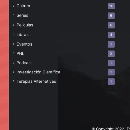
Cultura
20
Series
6
Películas
6
Libros
4
Eventos
1
PNL
2
Podcast
1
Investigación Científica
1
Terapias Alternativas
1
© Copyright 2022, To