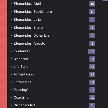
Efemérides: Abril
18
Efemérides: Septiembre
17
Efemérides: Julio
11
Efemérides: Enero
6
Efemérides: Diciembre
4
Efemérides: Agosto
2
Contenido
135
Bienestar
51
Life Style
41
Alimentación
39
Entrevistas
34
Psicología
27
Coaching
12
Discapacidad
11