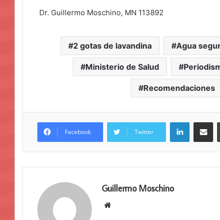
Dr. Guillermo Moschino, MN 113892
2 gotas de lavandina
Agua segu
Ministerio de Salud
Periodis
Recomendaciones
LinkedIn
Compar
Facebook
Twitter
Guillermo Moschino
Sitio
web