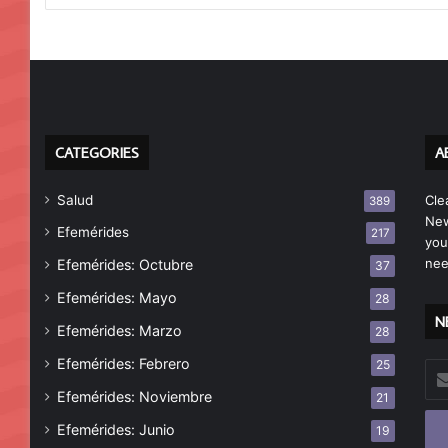
CATEGORIES
A
Salud
Cle
389
New
Efemérides
217
you
nee
Efemérides: Octubre
37
Efemérides: Mayo
28
N
Efemérides: Marzo
28
Efemérides: Febrero
25
Esc
tu
Efemérides: Noviembre
21
cor
Efemérides: Junio
19
ele