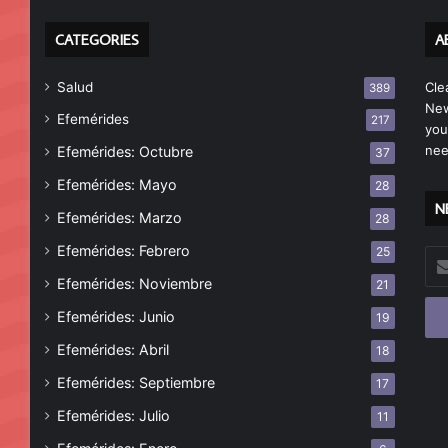
CATEGORIES
A
Salud
Cle
389
New
Efemérides
217
you
nee
Efemérides: Octubre
37
Efemérides: Mayo
28
N
Efemérides: Marzo
28
Efemérides: Febrero
25
Esc
tu
Efemérides: Noviembre
21
cor
Efemérides: Junio
19
ele
Efemérides: Abril
18
Efemérides: Septiembre
17
Efemérides: Julio
11