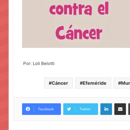
Por: Loli Belotti
Cáncer
Efeméride
Mun
LinkedIn
Compar
Facebook
Twitter