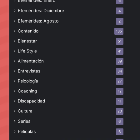
Efemérides: Enero
6
Efemérides: Diciembre
4
Efemérides: Agosto
2
Contenido
135
Bienestar
51
Life Style
41
Alimentación
39
Entrevistas
34
Psicología
27
Coaching
12
Discapacidad
11
Cultura
20
Series
6
Películas
6