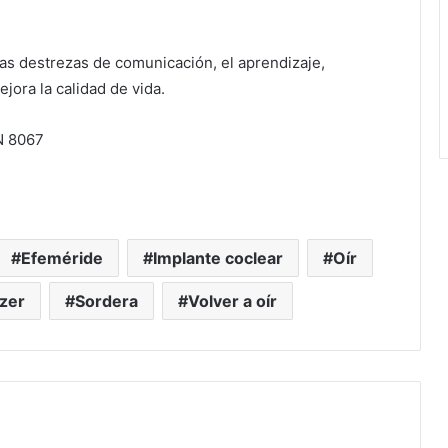
las destrezas de comunicación, el aprendizaje,
jora la calidad de vida.
N 8067
Efeméride
Implante coclear
Oír
tzer
Sordera
Volver a oír