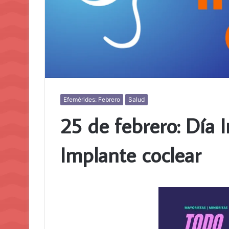
Efemérides: Febrero
Salud
25 de febrero: Día I
Implante coclear