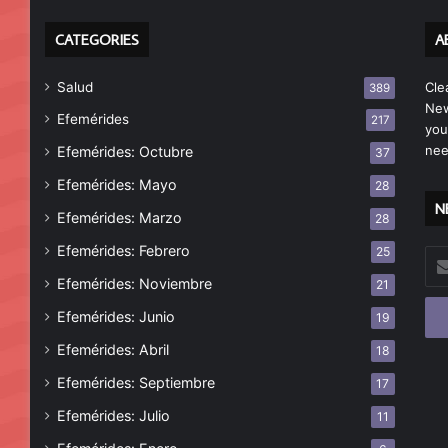
CATEGORIES
A
Salud
Cle
389
New
Efemérides
217
you
nee
Efemérides: Octubre
37
Efemérides: Mayo
28
N
Efemérides: Marzo
28
Efemérides: Febrero
25
Esc
tu
Efemérides: Noviembre
21
cor
Efemérides: Junio
19
ele
Efemérides: Abril
18
Efemérides: Septiembre
17
Efemérides: Julio
11