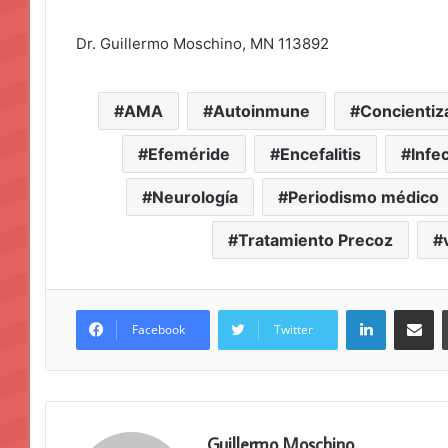
Dr. Guillermo Moschino, MN 113892
AMA
Autoinmune
Concientiz
Efeméride
Encefalitis
Infe
Neurología
Periodismo médico
Tratamiento Precoz
LinkedIn
Compar
Facebook
Twitter
Guillermo Moschino