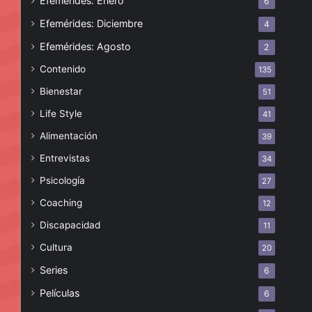
Efemérides: Enero
6
Efemérides: Diciembre
4
Efemérides: Agosto
2
Contenido
135
Bienestar
51
Life Style
41
Alimentación
39
Entrevistas
34
Psicología
27
Coaching
12
Discapacidad
11
Cultura
20
Series
6
Películas
6