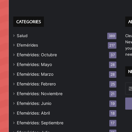
CATEGORIES
A
Salud
Cle
389
New
Efemérides
217
you
nee
Efemérides: Octubre
37
Efemérides: Mayo
28
N
Efemérides: Marzo
28
Efemérides: Febrero
25
Esc
tu
Efemérides: Noviembre
21
cor
Efemérides: Junio
19
ele
Efemérides: Abril
18
Efemérides: Septiembre
17