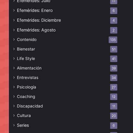
Efemérides: Julio
11
Efemérides: Enero
6
Efemérides: Diciembre
4
Efemérides: Agosto
2
Contenido
135
Bienestar
51
Life Style
41
Alimentación
39
Entrevistas
34
Psicología
27
Coaching
12
Discapacidad
11
Cultura
20
Series
6