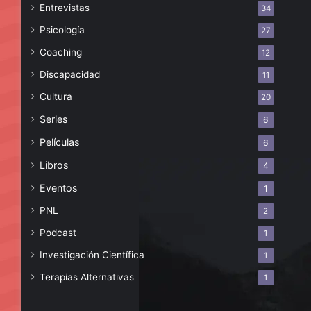
Entrevistas
34
Psicología
27
Coaching
12
Discapacidad
11
Cultura
20
Series
6
Películas
6
Libros
4
Eventos
1
PNL
2
Podcast
1
Investigación Científica
1
Terapias Alternativas
1