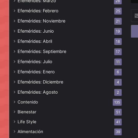
Efemérides: Marzo
28
Efemérides: Febrero
25
Esc
tu
Efemérides: Noviembre
21
cor
Efemérides: Junio
19
ele
Efemérides: Abril
18
Efemérides: Septiembre
17
Efemérides: Julio
11
Efemérides: Enero
6
Efemérides: Diciembre
4
Efemérides: Agosto
2
Contenido
135
Bienestar
51
Life Style
41
Alimentación
39