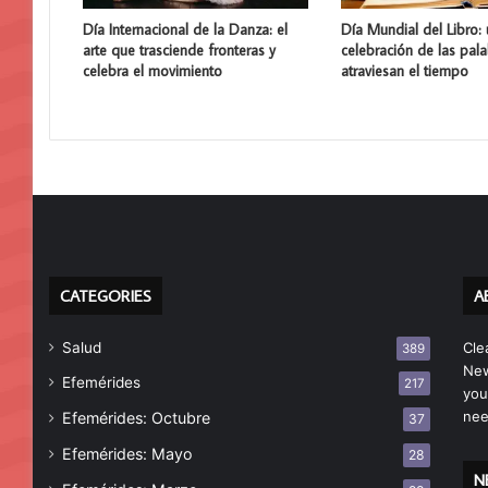
Día Internacional de la Danza: el
Día Mundial del Libro:
arte que trasciende fronteras y
celebración de las pal
celebra el movimiento
atraviesan el tiempo
CATEGORIES
A
Salud
Cle
389
New
Efemérides
217
you
nee
Efemérides: Octubre
37
Efemérides: Mayo
28
N