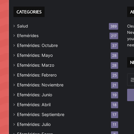
CATEGORIES
A
Salud
Cle
389
New
Efemérides
217
you
nee
Efemérides: Octubre
37
Efemérides: Mayo
28
N
Efemérides: Marzo
28
Efemérides: Febrero
25
Esc
tu
Efemérides: Noviembre
21
cor
Efemérides: Junio
19
ele
Efemérides: Abril
18
Efemérides: Septiembre
17
Efemérides: Julio
11