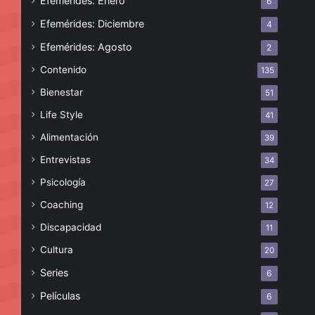
Efemérides: Enero
6
Efemérides: Diciembre
4
Efemérides: Agosto
2
Contenido
135
Bienestar
51
Life Style
41
Alimentación
39
Entrevistas
34
Psicología
27
Coaching
12
Discapacidad
11
Cultura
20
Series
6
Películas
6