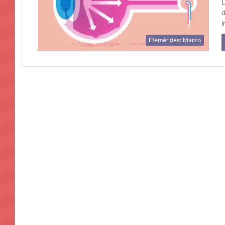
L
d
i
Efemérides: Marzo