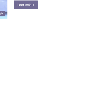
Leer más »
gía