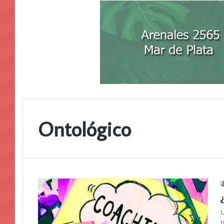
Ontológico
U
t