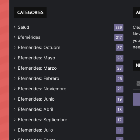
CATEGORIES
A
Salud
Cle
389
New
Efemérides
217
you
nee
Efemérides: Octubre
37
Efemérides: Mayo
28
N
Efemérides: Marzo
28
Efemérides: Febrero
25
Esc
tu
Efemérides: Noviembre
21
cor
Efemérides: Junio
19
ele
Efemérides: Abril
18
Efemérides: Septiembre
17
Efemérides: Julio
11