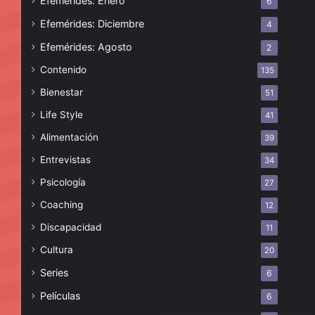
Efemérides: Enero
6
Efemérides: Diciembre
4
Efemérides: Agosto
2
Contenido
135
Bienestar
51
Life Style
41
Alimentación
39
Entrevistas
34
Psicología
27
Coaching
12
Discapacidad
11
Cultura
20
Series
6
Películas
6