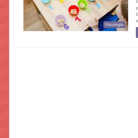
E
p
E
e
Psicología