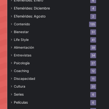
Efemérides: Enero
6
Efemérides: Diciembre
4
Efemérides: Agosto
2
Contenido
135
Bienestar
51
Life Style
41
Alimentación
39
Entrevistas
34
Psicología
27
Coaching
12
Discapacidad
11
Cultura
20
Series
6
Películas
6