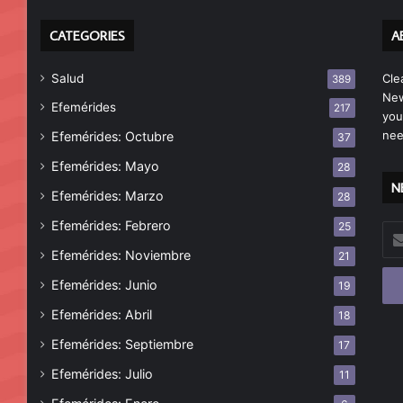
CATEGORIES
A
Salud
Cle
389
New
Efemérides
217
you
nee
Efemérides: Octubre
37
Efemérides: Mayo
28
N
Efemérides: Marzo
28
Efemérides: Febrero
25
Esc
tu
Efemérides: Noviembre
21
cor
Efemérides: Junio
19
ele
Efemérides: Abril
18
Efemérides: Septiembre
17
Efemérides: Julio
11