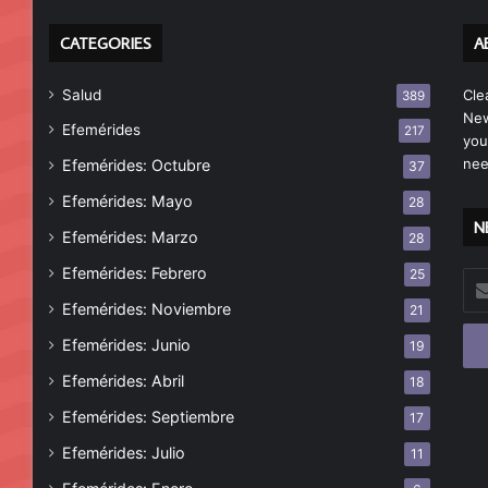
CATEGORIES
A
Salud
Cle
389
New
Efemérides
217
you
nee
Efemérides: Octubre
37
Efemérides: Mayo
28
N
Efemérides: Marzo
28
Efemérides: Febrero
25
Esc
tu
Efemérides: Noviembre
21
cor
Efemérides: Junio
19
ele
Efemérides: Abril
18
Efemérides: Septiembre
17
Efemérides: Julio
11