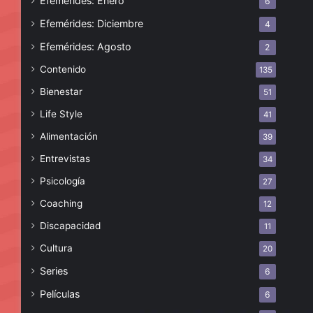
Efemérides: Enero
6
Efemérides: Diciembre
4
Efemérides: Agosto
2
Contenido
135
Bienestar
51
Life Style
41
Alimentación
39
Entrevistas
34
Psicología
27
Coaching
12
Discapacidad
11
Cultura
20
Series
6
Películas
6