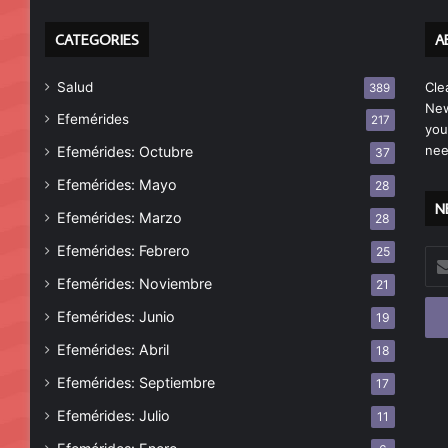
CATEGORIES
A
Salud
Cle
389
New
Efemérides
217
you
nee
Efemérides: Octubre
37
Efemérides: Mayo
28
N
Efemérides: Marzo
28
Efemérides: Febrero
25
Esc
tu
Efemérides: Noviembre
21
cor
Efemérides: Junio
19
ele
Efemérides: Abril
18
Efemérides: Septiembre
17
Efemérides: Julio
11