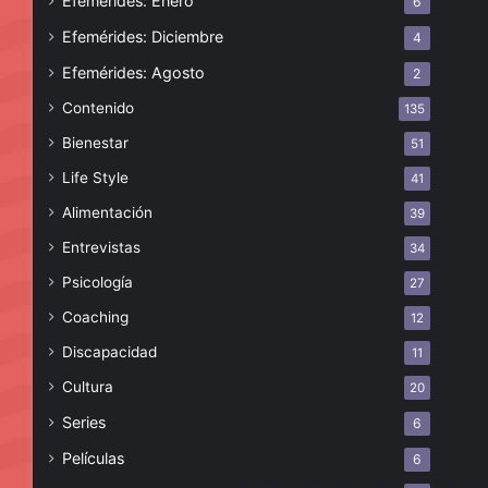
Efemérides: Enero
6
Efemérides: Diciembre
4
Efemérides: Agosto
2
Contenido
135
Bienestar
51
Life Style
41
Alimentación
39
Entrevistas
34
Psicología
27
Coaching
12
Discapacidad
11
Cultura
20
Series
6
Películas
6