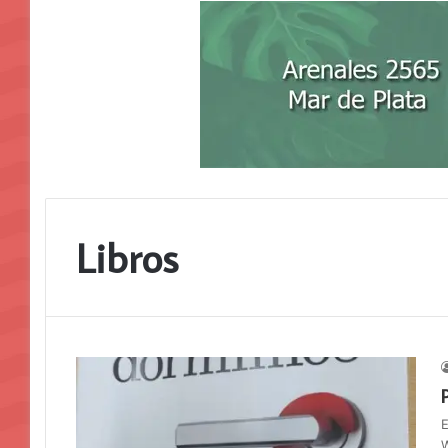
Libros
E
W