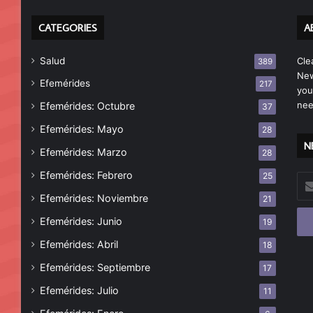
CATEGORIES
A
Salud
Cle
389
New
Efemérides
217
you
nee
Efemérides: Octubre
37
Efemérides: Mayo
28
N
Efemérides: Marzo
28
Efemérides: Febrero
25
Esc
tu
Efemérides: Noviembre
21
cor
Efemérides: Junio
19
ele
Efemérides: Abril
18
Efemérides: Septiembre
17
Efemérides: Julio
11