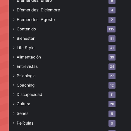
Efemérides: Enero
6
Efemérides: Diciembre
4
Efemérides: Agosto
2
Contenido
135
Bienestar
51
Life Style
41
Alimentación
39
Entrevistas
34
Psicología
27
Coaching
12
Discapacidad
11
Cultura
20
Series
6
Películas
6