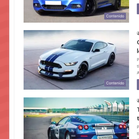
Contenido
P
t
A
Contenido
P
t