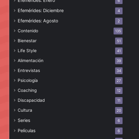
Efemérides: Enero
6
Efemérides: Diciembre
4
Efemérides: Agosto
2
Contenido
135
Bienestar
51
Life Style
41
Alimentación
39
Entrevistas
34
Psicología
27
Coaching
12
Discapacidad
11
Cultura
20
Series
6
Películas
6