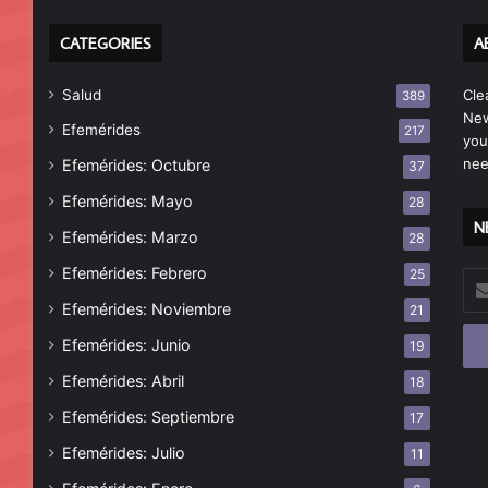
CATEGORIES
A
Salud
Cle
389
New
Efemérides
217
you
nee
Efemérides: Octubre
37
Efemérides: Mayo
28
N
Efemérides: Marzo
28
Efemérides: Febrero
25
Esc
tu
Efemérides: Noviembre
21
cor
Efemérides: Junio
19
ele
Efemérides: Abril
18
Efemérides: Septiembre
17
Efemérides: Julio
11