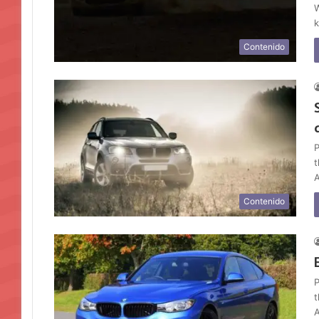
W
k
Contenido
P
t
A
Contenido
P
t
A