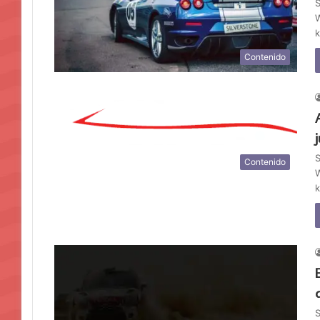
S
W
k
Contenido
S
Contenido
W
k
S