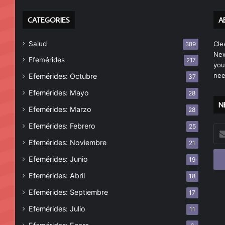
CATEGORIES
A
Salud
Cle
389
New
Efemérides
217
you
nee
Efemérides: Octubre
37
Efemérides: Mayo
28
N
Efemérides: Marzo
28
Efemérides: Febrero
25
Esc
tu
Efemérides: Noviembre
21
cor
Efemérides: Junio
19
ele
Efemérides: Abril
18
Efemérides: Septiembre
17
Efemérides: Julio
11