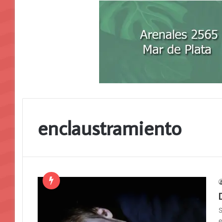
enclaustramiento
S
e