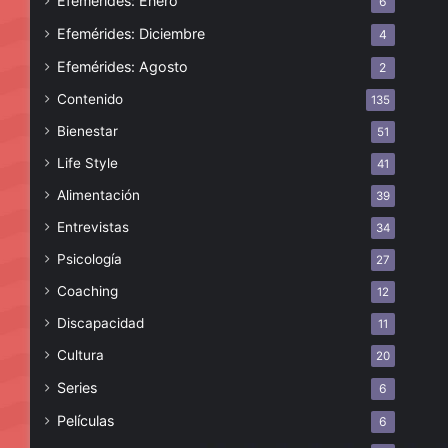
Efemérides: Enero
6
Efemérides: Diciembre
4
Efemérides: Agosto
2
Contenido
135
Bienestar
51
Life Style
41
Alimentación
39
Entrevistas
34
Psicología
27
Coaching
12
Discapacidad
11
Cultura
20
Series
6
Películas
6