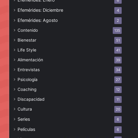
6
Efemérides: Diciembre
4
Efemérides: Agosto
2
Contenido
135
Bienestar
51
Life Style
41
Alimentación
39
Entrevistas
34
Psicología
27
Coaching
12
Discapacidad
11
Cultura
20
Series
6
Películas
6