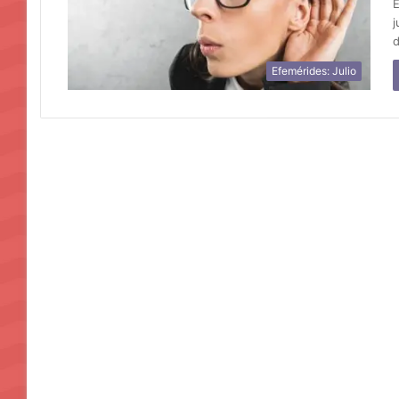
E
j
Efemérides: Julio