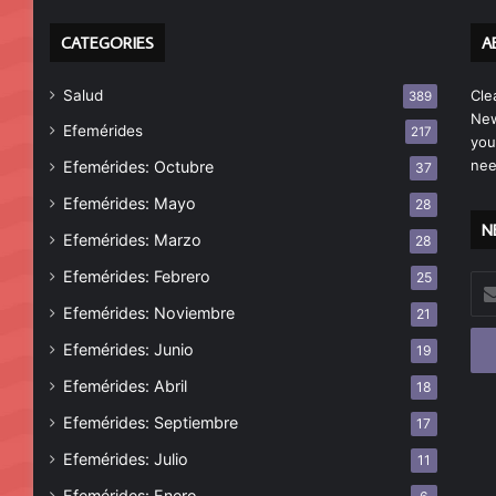
CATEGORIES
A
Salud
Cle
389
New
Efemérides
217
you
nee
Efemérides: Octubre
37
Efemérides: Mayo
28
N
Efemérides: Marzo
28
Efemérides: Febrero
25
Esc
tu
Efemérides: Noviembre
21
cor
Efemérides: Junio
19
ele
Efemérides: Abril
18
Efemérides: Septiembre
17
Efemérides: Julio
11
Efemérides: Enero