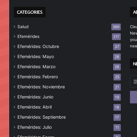
CATEGORIES
A
Salud
Cle
389
New
Efemérides
217
you
nee
Efemérides: Octubre
37
Efemérides: Mayo
28
N
Efemérides: Marzo
28
Efemérides: Febrero
25
Esc
tu
Efemérides: Noviembre
21
cor
Efemérides: Junio
19
ele
Efemérides: Abril
18
Efemérides: Septiembre
17
Efemérides: Julio
11