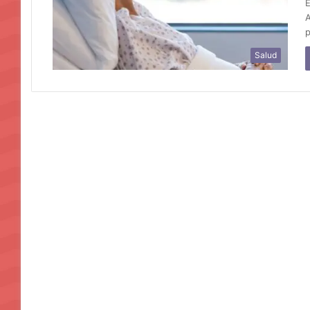
E
A
p
Salud