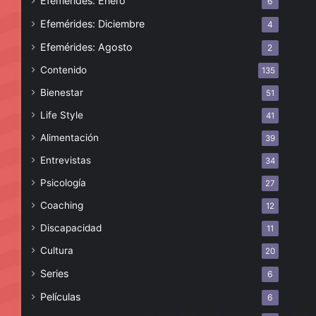
Efemérides: Enero
6
Efemérides: Diciembre
4
Efemérides: Agosto
2
Contenido
135
Bienestar
51
Life Style
41
Alimentación
39
Entrevistas
34
Psicología
27
Coaching
12
Discapacidad
11
Cultura
20
Series
6
Películas
6