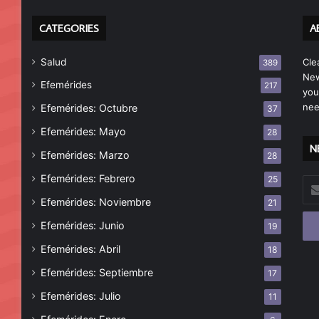
CATEGORIES
A
Salud
Cle
389
New
Efemérides
217
you
nee
Efemérides: Octubre
37
Efemérides: Mayo
28
N
Efemérides: Marzo
28
Efemérides: Febrero
25
Esc
tu
Efemérides: Noviembre
21
cor
Efemérides: Junio
19
ele
Efemérides: Abril
18
Efemérides: Septiembre
17
Efemérides: Julio
11