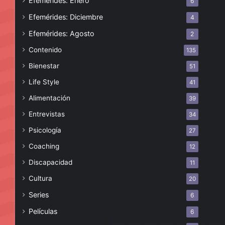
Efemérides: Enero
6
Efemérides: Diciembre
4
Efemérides: Agosto
2
Contenido
135
Bienestar
51
Life Style
41
Alimentación
39
Entrevistas
34
Psicología
27
Coaching
12
Discapacidad
11
Cultura
20
Series
6
Películas
6