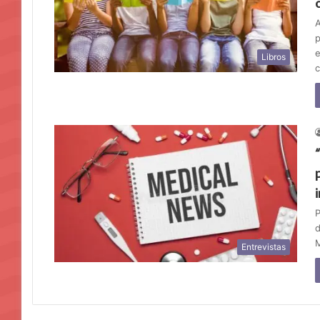
A
p
e
Libros
P
d
M
Entrevistas