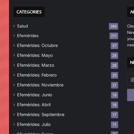
CATEGORIES
A
Salud
Cle
389
New
Efemérides
217
you
nee
Efemérides: Octubre
37
Efemérides: Mayo
28
N
Efemérides: Marzo
28
Efemérides: Febrero
25
Esc
tu
Efemérides: Noviembre
21
cor
Efemérides: Junio
19
ele
Efemérides: Abril
18
Efemérides: Septiembre
17
Efemérides: Julio
11