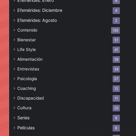
Efemérides: Enero
6
Efemérides: Diciembre
4
Efemérides: Agosto
2
Contenido
135
Bienestar
51
Life Style
41
Alimentación
39
Entrevistas
34
Psicología
27
Coaching
12
Discapacidad
11
Cultura
20
Series
6
Películas
6