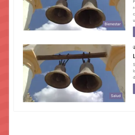
P
r
c
Bienestar
S
l
d
Salud