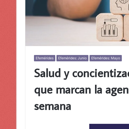
Efemérides
Efemérides: Junio
Efemérides: Mayo
Salud y concientiza
que marcan la agend
semana