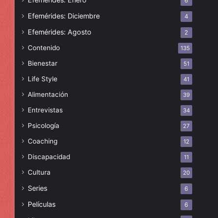
6
Efemérides: Diciembre
4
Efemérides: Agosto
2
Contenido
135
Bienestar
51
Life Style
41
Alimentación
39
Entrevistas
34
Psicología
27
Coaching
12
Discapacidad
11
Cultura
20
Series
6
Películas
6