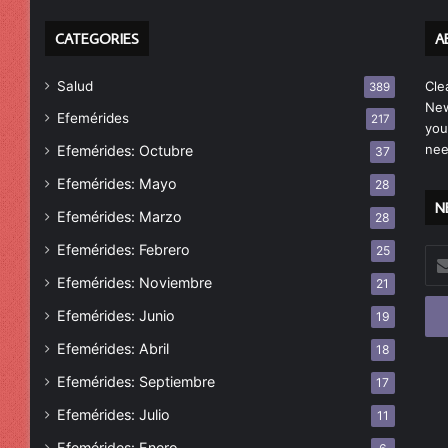
CATEGORIES
A
Salud
Cle
389
New
Efemérides
217
you
nee
Efemérides: Octubre
37
Efemérides: Mayo
28
N
Efemérides: Marzo
28
Efemérides: Febrero
25
Esc
tu
Efemérides: Noviembre
21
cor
Efemérides: Junio
19
ele
Efemérides: Abril
18
Efemérides: Septiembre
17
Efemérides: Julio
11
Efemérides: Enero