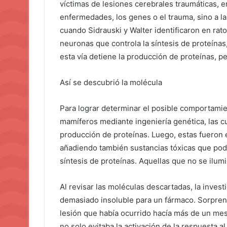
víctimas de lesiones cerebrales traumáticas, e
enfermedades, los genes o el trauma, sino a l
cuando Sidrauski y Walter identificaron en rat
neuronas que controla la síntesis de proteínas,
esta vía detiene la producción de proteínas, p
Así se descubrió la molécula
Para lograr determinar el posible comportamie
mamíferos mediante ingeniería genética, las cu
producción de proteínas. Luego, estas fueron
añadiendo también sustancias tóxicas que podí
síntesis de proteínas. Aquellas que no se ilumi
Al revisar las moléculas descartadas, la inves
demasiado insoluble para un fármaco. Sorpren
lesión que había ocurrido hacía más de un mes
no solo evitaba la activación de la respuesta al