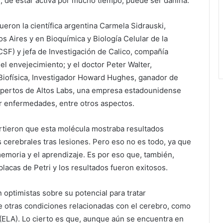
, de estar activa por mucho tiempo, puede ser dañina.
eron la científica argentina Carmela Sidrauski,
s Aires y en Bioquímica y Biología Celular de la
CSF) y jefa de Investigación de Calico, compañía
del envejecimiento; y el doctor Peter Walter,
Biofísica, Investigador Howard Hughes, ganador de
xpertos de Altos Labs, una empresa estadounidense
ir enfermedades, entre otros aspectos.
irtieron que esta molécula mostraba resultados
cerebrales tras lesiones. Pero eso no es todo, ya que
emoria y el aprendizaje. Es por eso que, también,
acas de Petri y los resultados fueron exitosos.
 optimistas sobre su potencial para tratar
otras condiciones relacionadas con el cerebro, como
a (ELA). Lo cierto es que, aunque aún se encuentra en