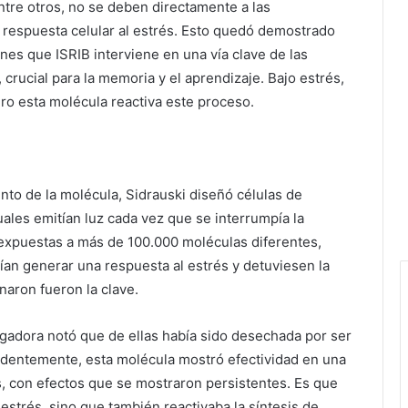
ntre otros, no se deben directamente a las
a respuesta celular al estrés. Esto quedó demostrado
ones que ISRIB interviene en una vía clave de las
 crucial para la memoria y el aprendizaje. Bajo estrés,
ero esta molécula reactiva este proceso.
nto de la molécula, Sidrauski diseñó células de
ales emitían luz cada vez que se interrumpía la
 expuestas a más de 100.000 moléculas diferentes,
an generar una respuesta al estrés y detuviesen la
naron fueron la clave.
tigadora notó que de ellas había sido desechada por ser
dentemente, esta molécula mostró efectividad en una
, con efectos que se mostraron persistentes. Es que
 estrés, sino que también reactivaba la síntesis de