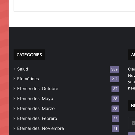
CATEGORIES
A
Salud
Cle
389
New
Efemérides
217
you
nee
Efemérides: Octubre
37
Efemérides: Mayo
28
N
Efemérides: Marzo
28
Efemérides: Febrero
25
Esc
tu
Efemérides: Noviembre
21
cor