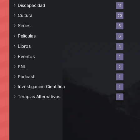
Discapacidad
11
Cultura
20
Series
6
Películas
6
Libros
4
Eventos
1
PNL
2
Podcast
1
Investigación Científica
1
Terapias Alternativas
1