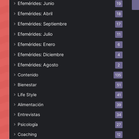
Efemérides: Junio
19
ele
Efemérides: Abril
18
Efemérides: Septiembre
17
Efemérides: Julio
11
Efemérides: Enero
6
Efemérides: Diciembre
4
Efemérides: Agosto
2
Contenido
135
Bienestar
51
Life Style
41
Alimentación
39
Entrevistas
34
Psicología
27
Coaching
12