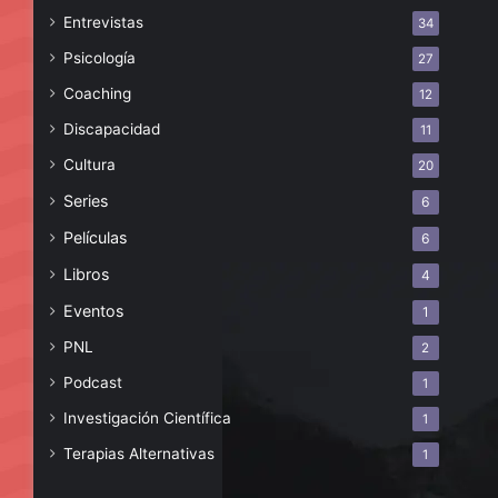
Entrevistas
34
Psicología
27
Coaching
12
Discapacidad
11
Cultura
20
Series
6
Películas
6
Libros
4
Eventos
1
PNL
2
Podcast
1
Investigación Científica
1
Terapias Alternativas
1