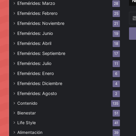
N
Efemérides: Marzo
28
Efemérides: Febrero
25
Esc
tu
Efemérides: Noviembre
21
cor
Efemérides: Junio
19
ele
Efemérides: Abril
18
Efemérides: Septiembre
17
Efemérides: Julio
11
Efemérides: Enero
6
Efemérides: Diciembre
4
Efemérides: Agosto
2
Contenido
135
Bienestar
51
Life Style
41
Alimentación
39