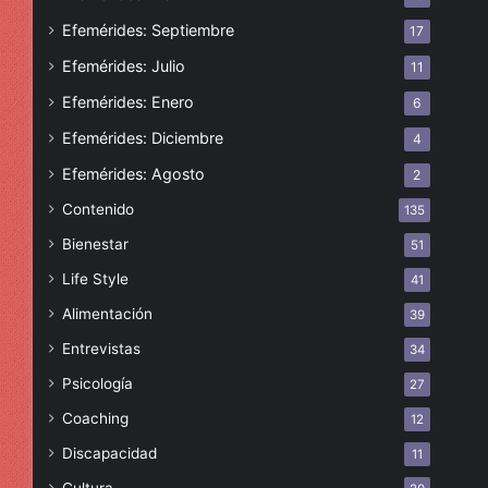
Efemérides: Septiembre
17
Efemérides: Julio
11
Efemérides: Enero
6
Efemérides: Diciembre
4
Efemérides: Agosto
2
Contenido
135
Bienestar
51
Life Style
41
Alimentación
39
Entrevistas
34
Psicología
27
Coaching
12
Discapacidad
11