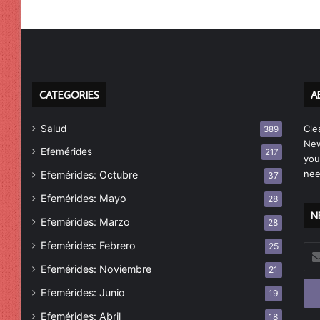
CATEGORIES
A
Salud
Cle
389
New
Efemérides
217
you
nee
Efemérides: Octubre
37
Efemérides: Mayo
28
N
Efemérides: Marzo
28
Efemérides: Febrero
25
Esc
tu
Efemérides: Noviembre
21
cor
Efemérides: Junio
19
ele
Efemérides: Abril
18