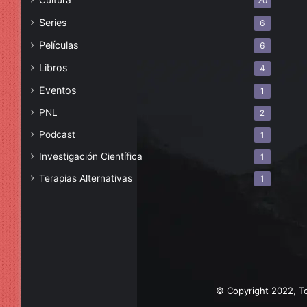
Cultura
20
Series
6
Películas
6
Libros
4
Eventos
1
PNL
2
Podcast
1
Investigación Científica
1
Terapias Alternativas
1
© Copyright 2022, To