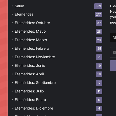
Salud
Cle
389
New
Efemérides
217
you
nee
Efemérides: Octubre
37
Efemérides: Mayo
28
N
Efemérides: Marzo
28
Efemérides: Febrero
25
Esc
tu
Efemérides: Noviembre
21
cor
Efemérides: Junio
19
ele
Efemérides: Abril
18
Efemérides: Septiembre
17
Efemérides: Julio
11
Efemérides: Enero
6
Efemérides: Diciembre
4