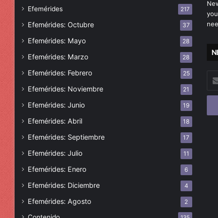
New
Efemérides
217
you
nee
Efemérides: Octubre
37
Efemérides: Mayo
28
N
Efemérides: Marzo
28
Efemérides: Febrero
25
Esc
tu
Efemérides: Noviembre
21
cor
Efemérides: Junio
19
ele
Efemérides: Abril
18
Efemérides: Septiembre
17
Efemérides: Julio
11
Efemérides: Enero
6
Efemérides: Diciembre
4
Efemérides: Agosto
2
Contenido
135