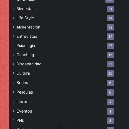
Bienestar
51
Life Style
41
Alimentación
39
Entrevistas
34
Psicología
27
Coaching
12
Discapacidad
11
Cultura
20
Series
6
Películas
6
Libros
4
Eventos
1
PNL
2