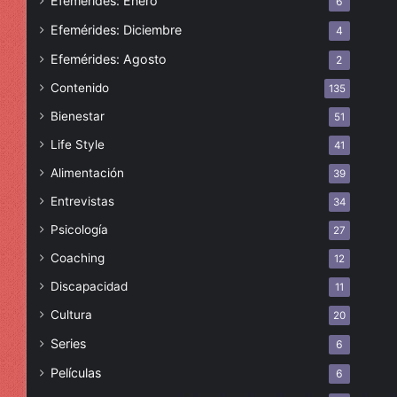
Efemérides: Enero
6
Efemérides: Diciembre
4
Efemérides: Agosto
2
Contenido
135
Bienestar
51
Life Style
41
Alimentación
39
Entrevistas
34
Psicología
27
Coaching
12
Discapacidad
11
Cultura
20
Series
6
Películas
6