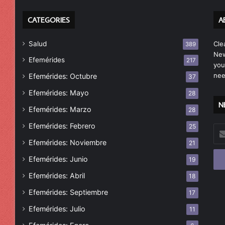
CATEGORIES
A
Salud
Cle
389
New
Efemérides
217
you
nee
Efemérides: Octubre
37
Efemérides: Mayo
28
N
Efemérides: Marzo
28
Efemérides: Febrero
25
Esc
tu
Efemérides: Noviembre
21
cor
Efemérides: Junio
19
ele
Efemérides: Abril
18
Efemérides: Septiembre
17
Efemérides: Julio
11