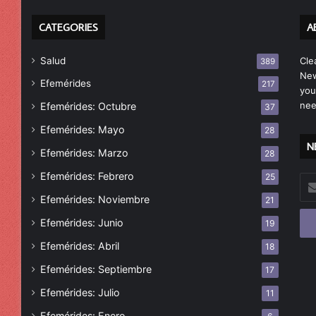
CATEGORIES
A
Salud
Cle
389
New
Efemérides
217
you
nee
Efemérides: Octubre
37
Efemérides: Mayo
28
N
Efemérides: Marzo
28
Efemérides: Febrero
25
Esc
tu
Efemérides: Noviembre
21
cor
Efemérides: Junio
19
ele
Efemérides: Abril
18
Efemérides: Septiembre
17
Efemérides: Julio
11
Efemérides: Enero