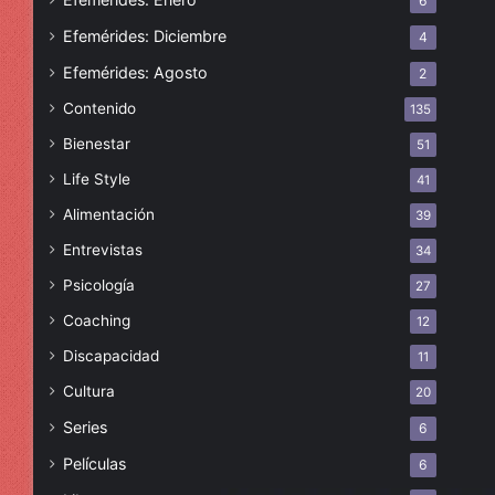
6
Efemérides: Diciembre
4
Efemérides: Agosto
2
Contenido
135
Bienestar
51
Life Style
41
Alimentación
39
Entrevistas
34
Psicología
27
Coaching
12
Discapacidad
11
Cultura
20
Series
6
Películas
6