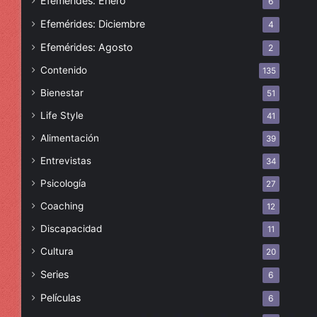
Efemérides: Enero
6
Efemérides: Diciembre
4
Efemérides: Agosto
2
Contenido
135
Bienestar
51
Life Style
41
Alimentación
39
Entrevistas
34
Psicología
27
Coaching
12
Discapacidad
11
Cultura
20
Series
6
Películas
6