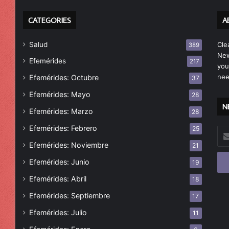
CATEGORIES
A
Salud
Cle
389
New
Efemérides
217
you
nee
Efemérides: Octubre
37
Efemérides: Mayo
28
N
Efemérides: Marzo
28
Efemérides: Febrero
25
Esc
tu
Efemérides: Noviembre
21
cor
Efemérides: Junio
19
ele
Efemérides: Abril
18
Efemérides: Septiembre
17
Efemérides: Julio
11