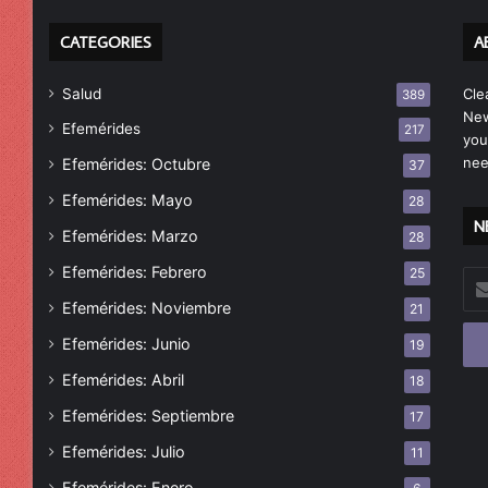
CATEGORIES
A
Salud
Cle
389
New
Efemérides
217
you
nee
Efemérides: Octubre
37
Efemérides: Mayo
28
N
Efemérides: Marzo
28
Efemérides: Febrero
25
Esc
tu
Efemérides: Noviembre
21
cor
Efemérides: Junio
19
ele
Efemérides: Abril
18
Efemérides: Septiembre
17
Efemérides: Julio
11
Efemérides: Enero