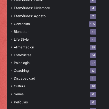
6
Efemérides: Diciembre
4
Efemérides: Agosto
2
Contenido
135
Bienestar
51
Life Style
41
Alimentación
39
Entrevistas
34
Psicología
27
Coaching
12
Discapacidad
11
Cultura
20
Series
6
Películas
6