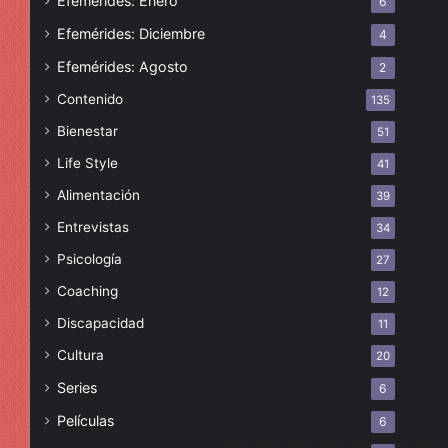
Efemérides: Enero
6
Efemérides: Diciembre
4
Efemérides: Agosto
2
Contenido
135
Bienestar
51
Life Style
41
Alimentación
39
Entrevistas
34
Psicología
27
Coaching
12
Discapacidad
11
Cultura
20
Series
6
Películas
6