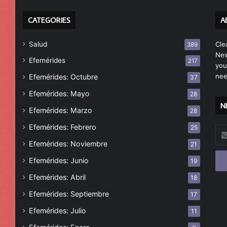
CATEGORIES
A
Salud
Cle
389
New
Efemérides
217
you
nee
Efemérides: Octubre
37
Efemérides: Mayo
28
N
Efemérides: Marzo
28
Efemérides: Febrero
25
Esc
tu
Efemérides: Noviembre
21
cor
Efemérides: Junio
19
ele
Efemérides: Abril
18
Efemérides: Septiembre
17
Efemérides: Julio
11