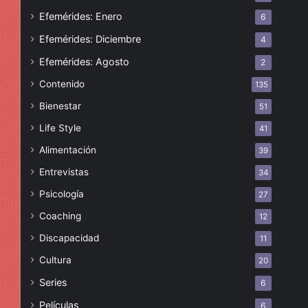
Efemérides: Enero
6
Efemérides: Diciembre
4
Efemérides: Agosto
2
Contenido
135
Bienestar
51
Life Style
41
Alimentación
39
Entrevistas
34
Psicología
27
Coaching
12
Discapacidad
11
Cultura
20
Series
6
Películas
6