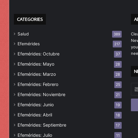
CATEGORIES
A
Salud
Cle
389
New
Efemérides
217
you
nee
Efemérides: Octubre
37
Efemérides: Mayo
28
N
Efemérides: Marzo
28
Efemérides: Febrero
25
Esc
tu
Efemérides: Noviembre
21
cor
Efemérides: Junio
19
ele
Efemérides: Abril
18
Efemérides: Septiembre
17
Efemérides: Julio
11