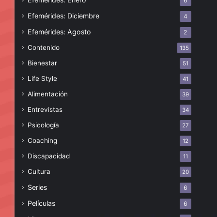
6
Efemérides: Diciembre
4
Efemérides: Agosto
2
Contenido
135
Bienestar
51
Life Style
41
Alimentación
39
Entrevistas
34
Psicología
27
Coaching
12
Discapacidad
11
Cultura
20
Series
6
Películas
6