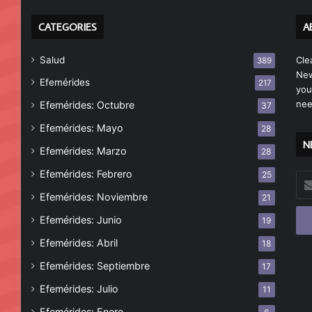
CATEGORIES
A
Salud
Cle
389
New
Efemérides
217
you
nee
Efemérides: Octubre
37
Efemérides: Mayo
28
N
Efemérides: Marzo
28
Efemérides: Febrero
25
Esc
tu
Efemérides: Noviembre
21
cor
Efemérides: Junio
19
ele
Efemérides: Abril
18
Efemérides: Septiembre
17
Efemérides: Julio
11
Efemérides: Enero