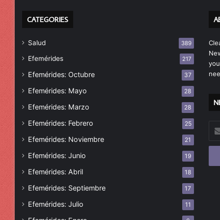
CATEGORIES
A
Salud
Cle
389
New
Efemérides
217
you
nee
Efemérides: Octubre
37
Efemérides: Mayo
28
N
Efemérides: Marzo
28
Efemérides: Febrero
25
Esc
tu
Efemérides: Noviembre
21
cor
Efemérides: Junio
19
ele
Efemérides: Abril
18
Efemérides: Septiembre
17
Efemérides: Julio
11