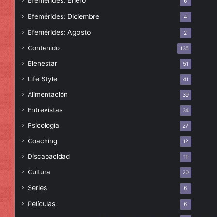
Efemérides: Enero
6
Efemérides: Diciembre
4
Efemérides: Agosto
2
Contenido
135
Bienestar
51
Life Style
41
Alimentación
39
Entrevistas
34
Psicología
27
Coaching
12
Discapacidad
11
Cultura
20
Series
6
Películas
6