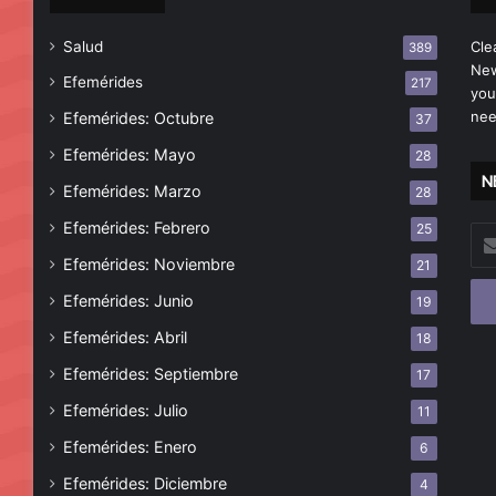
Salud
Cle
389
New
Efemérides
217
you
nee
Efemérides: Octubre
37
Efemérides: Mayo
28
N
Efemérides: Marzo
28
Efemérides: Febrero
25
Esc
tu
Efemérides: Noviembre
21
cor
Efemérides: Junio
19
ele
Efemérides: Abril
18
Efemérides: Septiembre
17
Efemérides: Julio
11
Efemérides: Enero
6
Efemérides: Diciembre
4