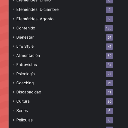
6
Efemérides: Diciembre
4
Efemérides: Agosto
2
Contenido
135
Bienestar
51
Life Style
41
Alimentación
39
Entrevistas
34
Psicología
27
Coaching
12
Discapacidad
11
Cultura
20
Series
6
Películas
6