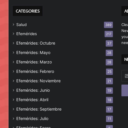
CATEGORIES
A
Salud
Cle
389
New
Efemérides
217
you
nee
Efemérides: Octubre
37
Efemérides: Mayo
28
N
Efemérides: Marzo
28
Efemérides: Febrero
25
Esc
tu
Efemérides: Noviembre
21
cor
Efemérides: Junio
19
ele
Efemérides: Abril
18
Efemérides: Septiembre
17
Efemérides: Julio
11
Efemérides: Enero