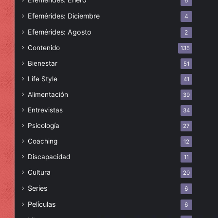
6
Efemérides: Diciembre
4
Efemérides: Agosto
2
Contenido
135
Bienestar
51
Life Style
41
Alimentación
39
Entrevistas
34
Psicología
27
Coaching
12
Discapacidad
11
Cultura
20
Series
6
Películas
6