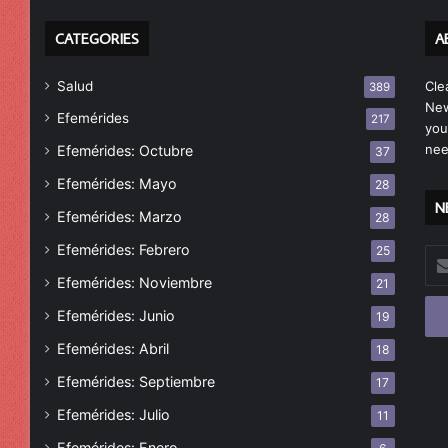
CATEGORIES
A
Salud
Cle
389
New
Efemérides
217
you
nee
Efemérides: Octubre
37
Efemérides: Mayo
28
N
Efemérides: Marzo
28
Efemérides: Febrero
25
Esc
tu
Efemérides: Noviembre
21
cor
Efemérides: Junio
19
ele
Efemérides: Abril
18
Efemérides: Septiembre
17
Efemérides: Julio
11
Efemérides: Enero