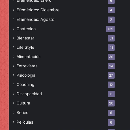
Efemérides: Enero
6
Efemérides: Diciembre
4
Efemérides: Agosto
2
Contenido
135
Bienestar
51
Life Style
41
Alimentación
39
Entrevistas
34
Psicología
27
Coaching
12
Discapacidad
11
Cultura
20
Series
6
Películas
6