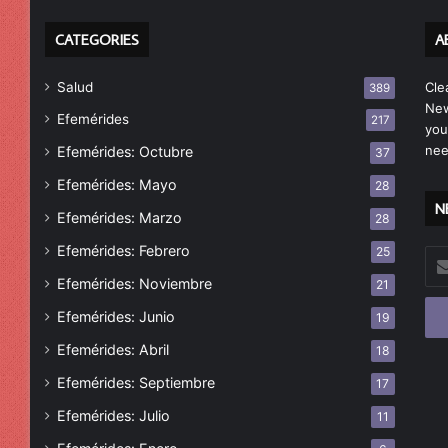
CATEGORIES
A
Salud
Cle
389
New
Efemérides
217
you
nee
Efemérides: Octubre
37
Efemérides: Mayo
28
N
Efemérides: Marzo
28
Efemérides: Febrero
25
Esc
tu
Efemérides: Noviembre
21
cor
Efemérides: Junio
19
ele
Efemérides: Abril
18
Efemérides: Septiembre
17
Efemérides: Julio
11