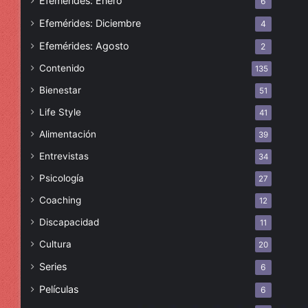
Efemérides: Enero
6
Efemérides: Diciembre
4
Efemérides: Agosto
2
Contenido
135
Bienestar
51
Life Style
41
Alimentación
39
Entrevistas
34
Psicología
27
Coaching
12
Discapacidad
11
Cultura
20
Series
6
Películas
6