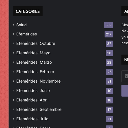
CATEGORIES
A
Salud
Cle
389
New
Efemérides
217
you
nee
Efemérides: Octubre
37
Efemérides: Mayo
28
N
Efemérides: Marzo
28
Efemérides: Febrero
25
Esc
tu
Efemérides: Noviembre
21
cor
Efemérides: Junio
19
ele
Efemérides: Abril
18
Efemérides: Septiembre
17
Efemérides: Julio
11