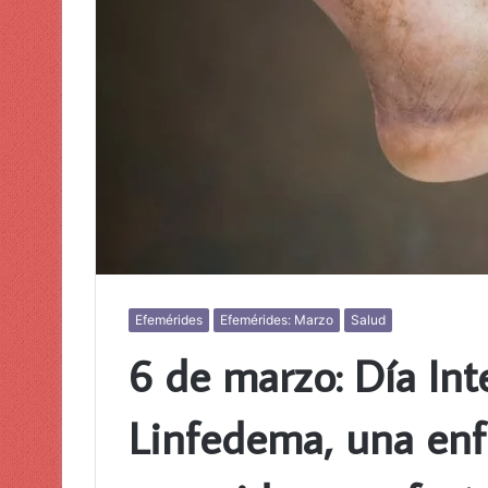
Efemérides
Efemérides: Marzo
Salud
6 de marzo: Día Int
Linfedema, una en