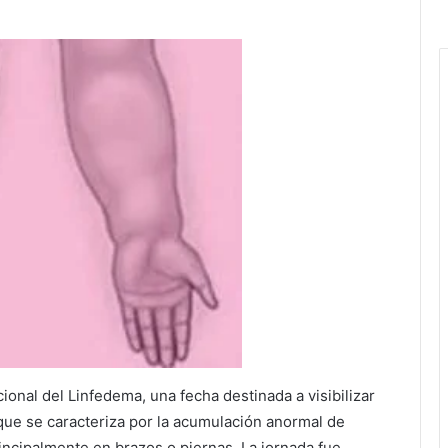
onal del Linfedema, una fecha destinada a visibilizar
 que se caracteriza por la acumulación anormal de
incipalmente en brazos o piernas. La jornada fue