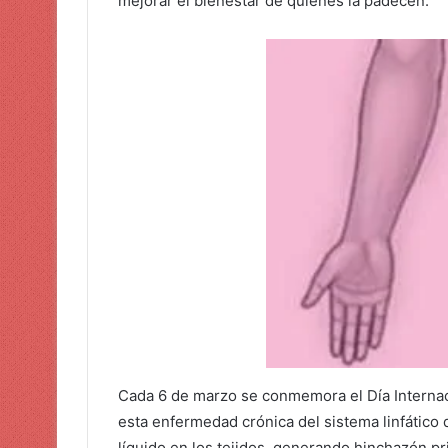
mejorar el bienestar de quienes la padecen.
Cada 6 de marzo se conmemora el Día Internaci
esta enfermedad crónica del sistema linfático
líquido en los tejidos, generando hinchazón pr