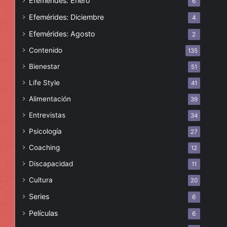
Efemérides: Enero
6
Efemérides: Diciembre
4
Efemérides: Agosto
2
Contenido
135
Bienestar
51
Life Style
41
Alimentación
39
Entrevistas
34
Psicología
27
Coaching
12
Discapacidad
11
Cultura
20
Series
6
Películas
6