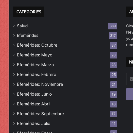
CATEGORIES
A
Salud
Cle
389
New
Efemérides
217
you
nee
Efemérides: Octubre
37
Efemérides: Mayo
28
N
Efemérides: Marzo
28
Efemérides: Febrero
25
Esc
tu
Efemérides: Noviembre
21
cor
Efemérides: Junio
19
ele
Efemérides: Abril
18
Efemérides: Septiembre
17
Efemérides: Julio
11