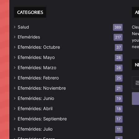
CATEGORIES
A
Salud
Cle
389
New
Efemérides
217
you
nee
Efemérides: Octubre
37
Efemérides: Mayo
28
N
Efemérides: Marzo
28
Efemérides: Febrero
25
Esc
tu
Efemérides: Noviembre
21
cor
Efemérides: Junio
19
ele
Efemérides: Abril
18
Efemérides: Septiembre
17
Efemérides: Julio
11