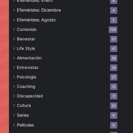
Efemérides: Enero
6
Efemérides: Diciembre
4
Efemérides: Agosto
2
Contenido
135
Bienestar
51
Life Style
41
Alimentación
39
Entrevistas
34
Psicología
27
Coaching
12
Discapacidad
11
Cultura
20
Series
6
Películas
6