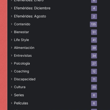
6
Efemérides: Diciembre
4
Efemérides: Agosto
2
Contenido
135
Bienestar
51
Life Style
41
Alimentación
39
Entrevistas
34
Psicología
27
Coaching
12
Discapacidad
11
Cultura
20
Series
6
Películas
6