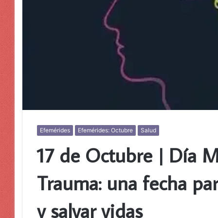
Efemérides
Efemérides: Octubre
Salud
17 de Octubre | Día M
Trauma: una fecha par
y salvar vidas