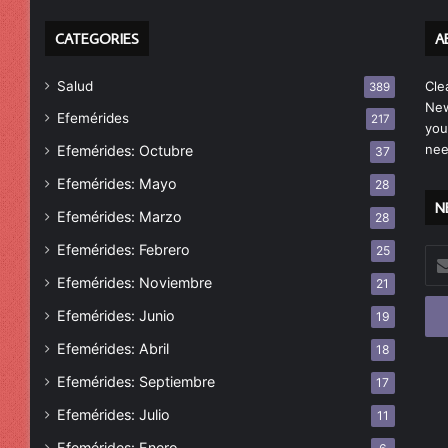
CATEGORIES
A
Salud
Cle
389
New
Efemérides
217
you
nee
Efemérides: Octubre
37
Efemérides: Mayo
28
N
Efemérides: Marzo
28
Efemérides: Febrero
25
Esc
tu
Efemérides: Noviembre
21
cor
Efemérides: Junio
19
ele
Efemérides: Abril
18
Efemérides: Septiembre
17
Efemérides: Julio
11
Efemérides: Enero